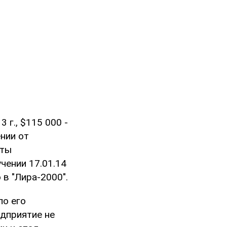
 г., $115 000 -
ении от
аты
чении 17.01.14
 в "Лира-2000".
по его
едприятие не