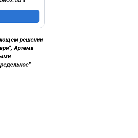
 OBOZ.UA в
пиющем решении
аря", Артема
ными
предельное"