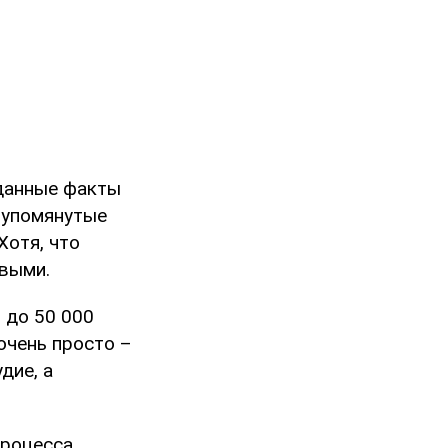
 данные факты
 упомянутые
Хотя, что
овыми.
 до 50 000
очень просто –
дие, а
процесса