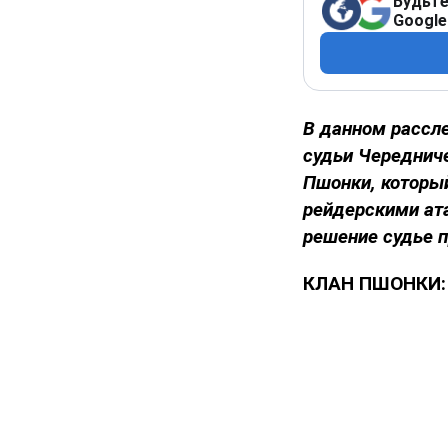
Будьте
Google
В данном рассл
судьи Чередниче
Пшонки, который
рейдерскими ата
решение судье п
КЛАН ПШОНКИ: