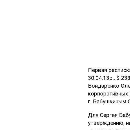
Первая расписка
30.04.13р., $ 23
Бондаренко Оле
корпоративных п
г. Бабушкиным С
Для Сергея Баб
утверждению, ни