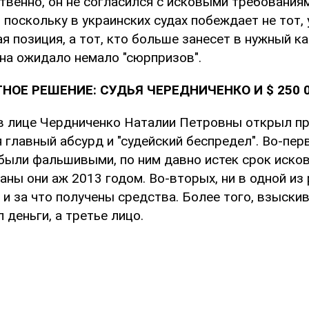
твенно, он не согласился с исковыми требованиям
поскольку в украинских судах побеждает не тот, 
 позиция, а тот, кто больше занесет в нужный ка
на ожидало немало "сюрпризов".
НОЕ РЕШЕНИЕ: СУДЬЯ ЧЕРЕДНИЧЕНКО И $ 250 
 в лице Чердниченко Наталии Петровны открыл п
я главный абсурд и "судейский беспредел". Во-пер
 были фальшивыми, по ним давно истек срок исков
аны они аж 2013 годом. Во-вторых, ни в одной из
о и за что получены средства. Более того, взыскив
 деньги, а третье лицо.