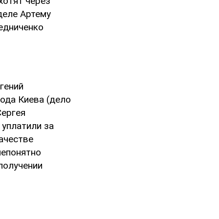
хотят через
деле Артему
редниченко
вгений
ода Киева (дело
Сергея
 уплатили за
ачестве
непонятно
 получении