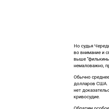
Но судья Черед
во внимание и 
выше "филькины
немаловажно, п
Обычно среднее
долларов США. П
нет доказательс
кривосудие.
Обратим особое