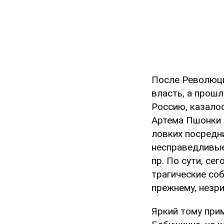
После Революци
власть, а прошл
Россию, казало
Артема Пшонки 
ловких посредн
несправедливые
пр. По сути, се
трагические соб
прежнему, незри
Яркий тому при