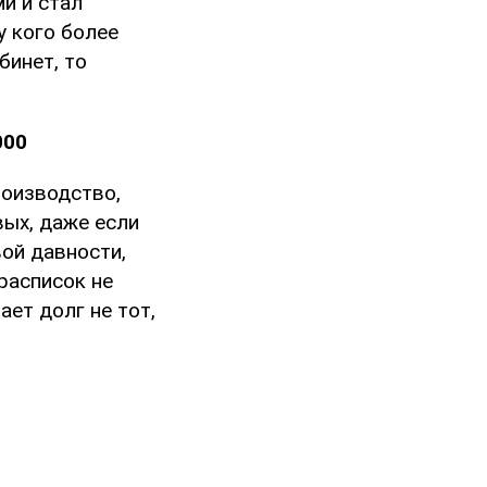
и и стал
у кого более
бинет, то
000
роизводство,
вых, даже если
ой давности,
 расписок не
ает долг не тот,