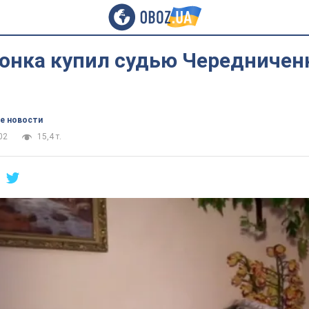
онка купил судью Чередниченк
е новости
02
15,4 т.