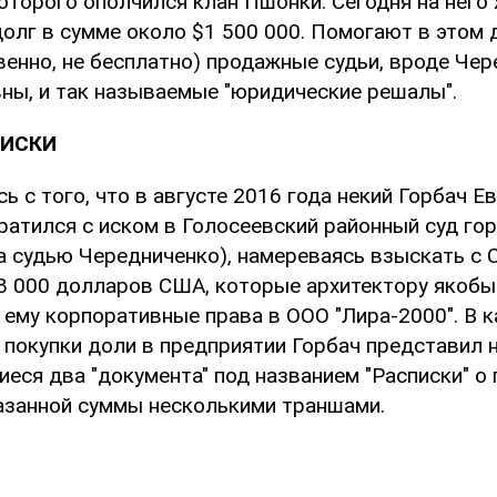
оторого ополчился клан Пшонки. Сегодня на него 
долг в сумме около $1 500 000. Помогают в этом 
венно, не бесплатно) продажные судьи, вроде Че
ны, и так называемые "юридические решалы".
ПИСКИ
ь с того, что в августе 2016 года некий Горбач Е
ратился с иском в Голосеевский районный суд гор
а судью Чередниченко), намереваясь взыскать с 
8 000 долларов США, которые архитектору якобы
ему корпоративные права в ООО "Лира-2000". В к
 покупки доли в предприятии Горбач представил 
еся два "документа" под названием "Расписки" о
занной суммы несколькими траншами.