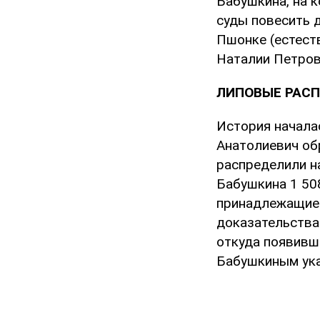
Бабушкина, на к
суды повесить 
Пшонке (естест
Наталии Петров
ЛИПОВЫЕ РАС
История началас
Анатолиевич об
распределили н
Бабушкина 1 50
принадлежащие 
доказательства
откуда появивши
Бабушкиным ука