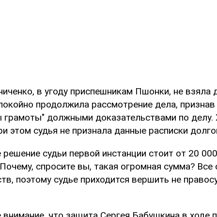
ниченко, в угоду приспешникам Пшонки, не взяла
спокойно продолжила рассмотрение дела, признав
 грамоты" должными доказательствами по делу. 
ри этом судья не признала данные расписки долг
 решение судьи первой инстанции стоит от 20 000
очему, спросите вы, такая огромная сумма? Все 
тв, поэтому судье приходится вершить не правосу
 внимание, что защита Сергея Бабушкина в ходе 