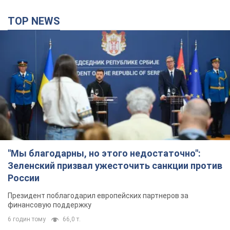
"Мы благодарны, но этого недостаточно":
Зеленский призвал ужесточить санкции против
России
Президент поблагодарил европейских партнеров за
финансовую поддержку
6 годин тому
66,0 т.
Украина приобрела у Турции 70 баллистических
ракет и многое другое вооружение: в Госдепе
США обнародовали список
Госдеп уже проинформировал об этом американский
Конгресс
3 години тому
8,3 т.
"Нас услышали лишь одним ухом": в городах
Украины уже 24-й день подряд проходят