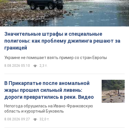
В Прикарпатье после аномальной
жары прошел сильный ливень:
дороги превратились в реки. Видео
Непогода обрушилась на Ивано-Франковскую
область и курортный Буковель
8.08.2026 09:27
32,0 т.
Женщине начислили 729 тыс. грн
долга за газ из-за показаний
неисправного счетчика: судья
вынес неожиданное решение
Нужно ли платить долг из-за доначисления
9 годин тому
31,3 т.