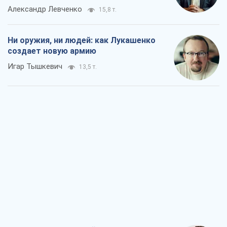
Когда закончится война?
Юрий Христензен
8,0 т.
Украина вступила в состояние
экономического кризиса. Есть ли свет
в конце туннеля?
Вадим Денисенко
6,7 т.