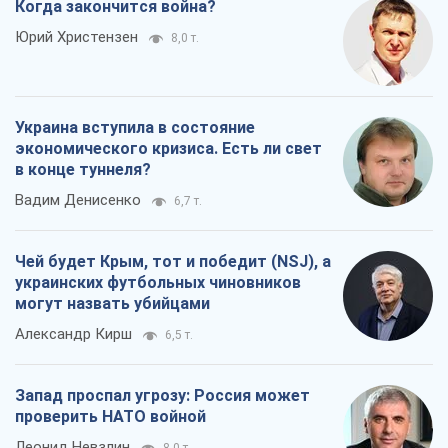
Чей будет Крым, тот и победит (NSJ), а
украинских футбольных чиновников
могут назвать убийцами
Александр Кирш
6,5 т.
Запад проспал угрозу: Россия может
проверить НАТО войной
Леонид Невзлин
8,0 т.
Все мнения
О компании
Команда
Правовая информация
Политика