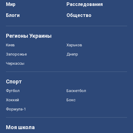
Спорт
Футбол
Баскетбол
Хоккей
Бокс
Формула-1
Моя школа
ГДЗ
Учебники
Онлайн уроки
ДПА
ЗНО
НМТ
СНГ решебники
Авто
Тест Драйв
Электромобили
Акции
Сервис