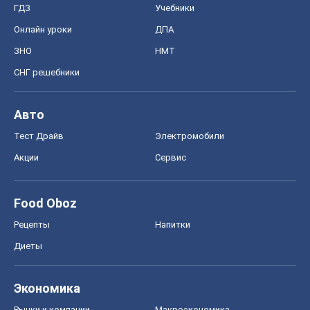
Food Oboz
Рецепты
Напитки
Диеты
Экономика
Рынки и компании
Mакроэкономика
MedOboz
Новости медицины
MAMACLUB
Шоу
Афиша
Сплетни
Красота
Мода
Женский Журнал