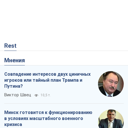
игроков или тайный план Трампа и
Путина?
Виктор Швец
10,5 т.
Минск готовится к функционированию
в условиях масштабного военного
кризиса
Александр Левченко
15,8 т.
Ни оружия, ни людей: как Лукашенко
создает новую армию
Игар Тышкевич
13,5 т.