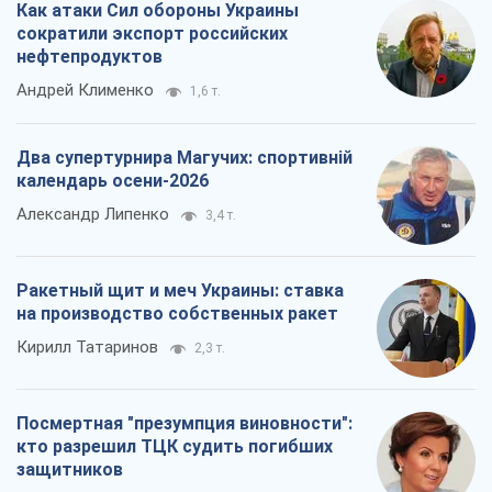
Как атаки Сил обороны Украины
сократили экспорт российских
нефтепродуктов
Андрей Клименко
1,6 т.
Два супертурнира Магучих: спортивній
календарь осени-2026
Александр Липенко
3,4 т.
Ракетный щит и меч Украины: ставка
на производство собственных ракет
Кирилл Татаринов
2,3 т.
Посмертная "презумпция виновности":
кто разрешил ТЦК судить погибших
защитников