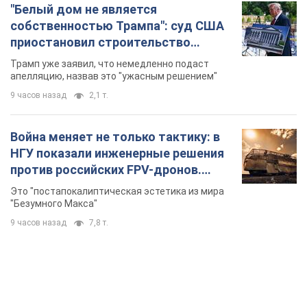
"Белый дом не является
собственностью Трампа": суд США
приостановил строительство
бального зала стоимостью 400 млн
Трамп уже заявил, что немедленно подаст
долларов
апелляцию, назвав это "ужасным решением"
9 часов назад
2,1 т.
Война меняет не только тактику: в
НГУ показали инженерные решения
против российских FPV-дронов.
Фото
Это "постапокалиптическая эстетика из мира
"Безумного Макса"
9 часов назад
7,8 т.