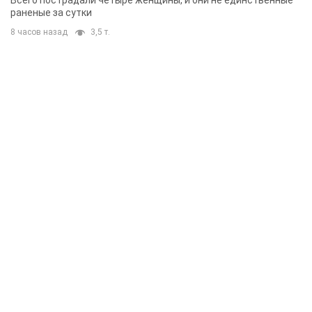
Всего пострадали четыре женщины, и они не единственные
раненые за сутки
8 часов назад
3,5 т.