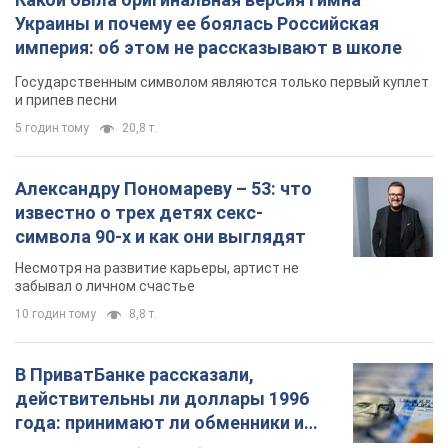
Украины и почему ее боялась Российская
империя: об этом не рассказывают в школе
Государственным символом являются только первый куплет
и припев песни
5 годин тому
20,8 т.
Александру Пономареву – 53: что
известно о трех детях секс-
символа 90-х и как они выглядят
Несмотря на развитие карьеры, артист не
забывал о личном счастье
10 годин тому
8,8 т.
В ПриватБанке рассказали,
действительны ли доллары 1996
года: принимают ли обменники и
банки такие купюры