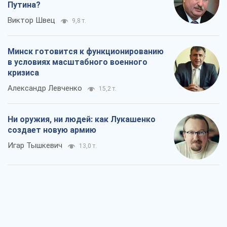
Ни оружия, ни людей: как Лукашенко
создает новую армию
Игар Тышкевич
13,0 т.
Когда закончится война?
Юрий Христензен
7,3 т.