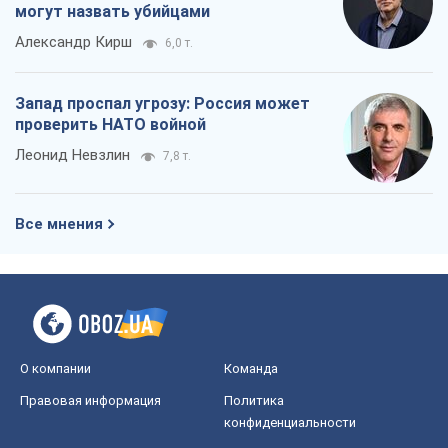
Все мнения
О компании
Команда
Правовая информация
Политика
конфиденциальности
Реклама на сайте
Документы
Редакционная политика
Журналисты OBOZ.UA на месте
событий
OBOZ.UA
Политика
Мир
Расследования