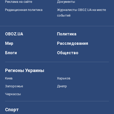
Блоги
Общество
Регионы Украины
Киев
Харьков
Запорожье
Днепр
Черкассы
Спорт
Футбол
Баскетбол
Хоккей
Бокс
Формула-1
Моя школа
ГДЗ
Учебники