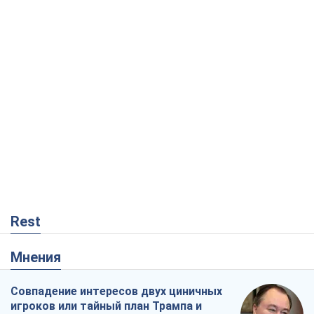
Rest
Мнения
Совпадение интересов двух циничных
игроков или тайный план Трампа и
Путина?
Виктор Швец
9,8 т.
Минск готовится к функционированию
в условиях масштабного военного
кризиса
Александр Левченко
15,2 т.