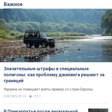
Значительные штрафы и специальные
полигоны: как проблему джипинга решают за
границей
Украине не помешает взять пример со стран Европы
8.08.2026 05:10
2,1 т.
В Прикарпатье после аномальной
жары прошел сильный ливень:
дороги превратились в реки. Видео
Непогода обрушилась на Ивано-Франковскую
область и курортный Буковель
8.08.2026 09:27
27,7 т.
Женщине начислили 729 тыс. грн