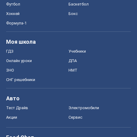
Онлайн уроки
ДПА
ЗНО
НМТ
СНГ решебники
Авто
Тест Драйв
Электромобили
Акции
Сервис
Food Oboz
Рецепты
Напитки
Диеты
Экономика
Рынки и компании
Mакроэкономика