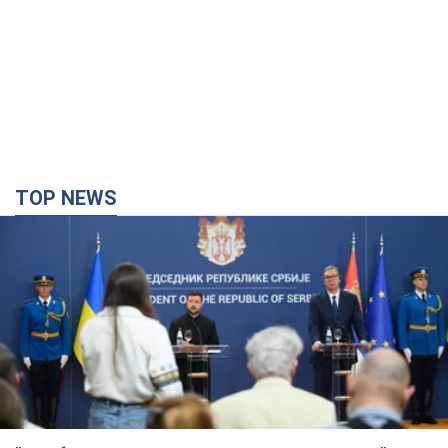
TOP NEWS
"Мы благодарны, но этого недостаточно":
Зеленский призвал ужесточить санкции против
России
Президент поблагодарил европейских партнеров за
финансовую поддержку
4 часа назад
55,9 т.
Украина приобрела у Турции 70 баллистических