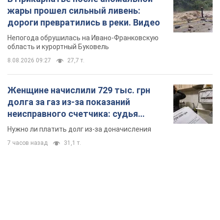
долга за газ из-за показаний
неисправного счетчика: судья
вынес неожиданное решение
Нужно ли платить долг из-за доначисления
7 часов назад
31,1 т.