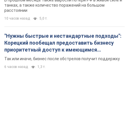
В прошлом месяце также выросли потери РФ в живой силе и
танках, а также количество поражений на большом
расстоянии
10 часов назад
5,0 т.
"Нужны быстрые и нестандартные подходы":
Корецкий пообещал предоставить бизнесу
приоритетный доступ к имеющимся
складским помещениям
Так или иначе, бизнес после обстрелов получит поддержку
6 часов назад
1,3 т.