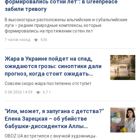
формировались сотни лет": в Greenpeace
забили тревогу
В высокогорье расположены альпийские и субальпийские
луга – редкие природные комплексы, которые
формировались на протяжении сотен лет
7 часов назад
636
Жара в Украине пойдет на спад,
ожидаются грозы: синоптики дали
прогноз, когда стоит ожидать
изменения погоды
Совсем скоро жара постепенно отступит
5.08.2026 14:59
6,7 т.
"Или, может, я запугана с детства?"
Елена Зарецкая – об убийстве
бабушки-диссидентки Аллы
Горской, критике сына Стуса и
OBOZ.UA встретился с внучкой художницы-