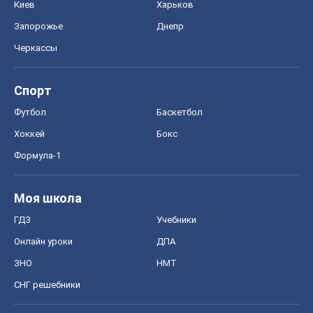
Киев
Харьков
Запорожье
Днепр
Черкассы
Спорт
Футбол
Баскетбол
Хоккей
Бокс
Формула-1
Моя школа
ГДЗ
Учебники
Онлайн уроки
ДПА
ЗНО
НМТ
СНГ решебники