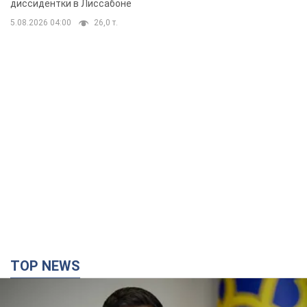
бегстве в Португалию с пятью
диссидентки в Лиссабоне
детьми
5.08.2026 04:00
26,0 т.
TOP NEWS