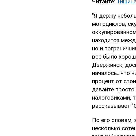
Читайте:
Тишина
"Я держу небол
мотоциклов, ск
оккупированному
находится межд
но и пограничн
все было хорош
Дзержинск, досм
началось…что ни
процент от стои
давайте просто
налоговиками, т
рассказывает "
По его словам,
несколько сотен