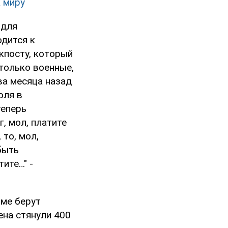
 миру
 для
одится к
кпосту, который
только военные,
ва месяца назад
оля в
теперь
, мол, платите
 то, мол,
быть
ите…" -
ме берут
ена стянули 400