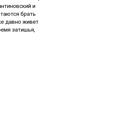
антиновский и
ытаются брать
уже давно живет
ремя затишья,