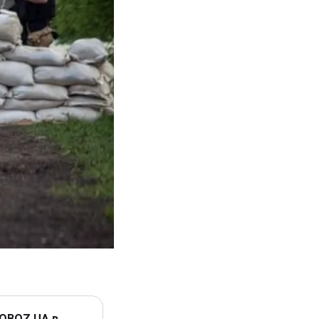
 OBOZ.UA в