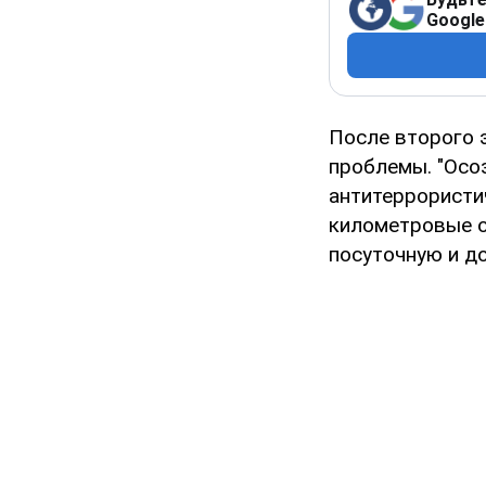
Google
После второго 
проблемы. "Осо
антитеррористи
километровые оч
посуточную и д