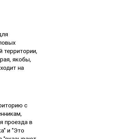
для
иповых
й территории,
рая, якобы,
сходит на
риторию с
енникам,
я проезда в
а" и "Это
ые "оказывают