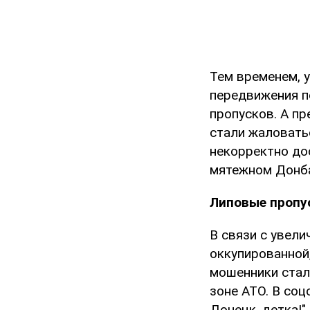
Тем временем, 
передвижения п
пропусков. А п
стали жаловатьс
некорректно дос
мятежном Донба
Липовые пропус
В связи с увел
оккупированной,
мошенники стал
зоне АТО. В соц
Донецк, детка!