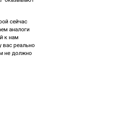
рой сейчас
аем аналоги
й к нам
у вас реально
ем не должно