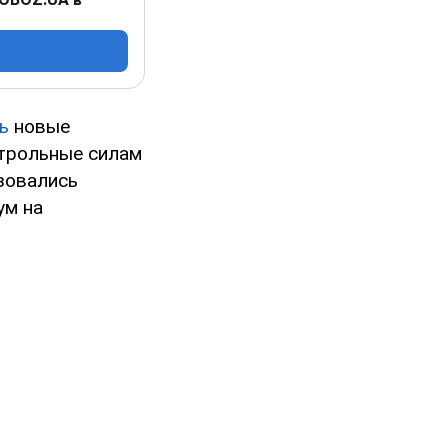
сь
новые
нтрольные силам
азовались
ум на