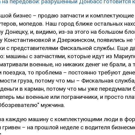
 на передовой: разрушенный Донбасс готовится к
ьшой бизнес – продаю запчасти и комплектующие
утеров, мопедов. Наш город ближе остальных нах
 Донецку, и, видимо, из-за этого на большом бло
у Константиновкой и Дзержинском, появились не 
ики с представителями Фискальной службы. Еще д
о: машины с запчастями, которые идут из Мариуп
атривали военные, но никаких денег не брали, а 
 поездка, то проблема – постоянно требуют денег
мости груза, потому что мы – Фискальная служба,
 деньги в карман, потому что мы уже передумали 
еперь мы военные или пограничники, и просто плат
Обозревателю" мужчина.
 за каждую машину с комплектующими люди в фор
 гривен – на прошлой неделе с водителя бизнесм