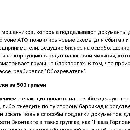
у мошенников, которые подделывают документы 
о зоне АТО, появились новые схемы для сбыта л
редприниматели, ведущие бизнес на освобожденно
я на коррупцию в рядах налоговой милиции, кото
матривает грузы на блокпостах. В том, что прои
ссе, разбирался "Обозреватель".
ки за 500 гривен
ичением желающих попасть на освобожденную тер
 либо съездить по ту сторону баррикад к родств
и искать новые способы подделки документов дл
сети Вконтакте в таких группах, как "Наша Горловк
", мы нашли десятки объявлений от людей, котор