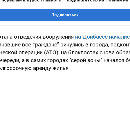
Подписаться
этапа отведения вооружения
на Донбассе начали
знавшие все граждане" ринулись в города, подко
ческой операции (АТО): на блокпостах снова обр
ереди, а в самих городах "серой зоны" начался б
олгосрочную аренду жилья.