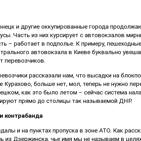
онецк и другие оккупированные города продолжа
усы. Часть из них курсирует с автовокзалов мир
ть – работает в подполье. К примеру, пешеходны
нтрального автовокзала в Киеве буквально увеш
т перевозчиков.
ревозчики рассказали нам, что высадки на блокпо
 Курахово, больше нет, мол, теперь не нужно пе
ешком, как это было летом – сейчас система нал
ируют прямо до столицы так называемой ДНР.
 и контрабанда
далы и на пунктах пропуска в зоне АТО. Как расс
ь из Дзержинска, чье имя мы не называем в целях