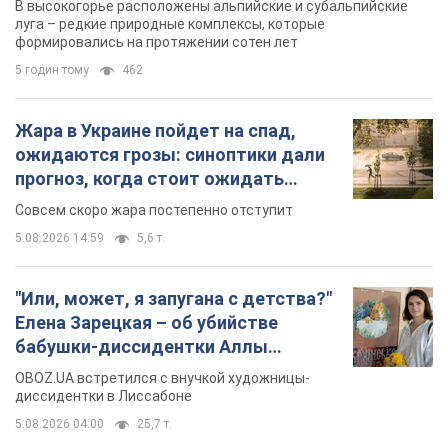
В высокогорье расположены альпийские и субальпийские
луга – редкие природные комплексы, которые
формировались на протяжении сотен лет
5 годин тому
462
Жара в Украине пойдет на спад,
ожидаются грозы: синоптики дали
прогноз, когда стоит ожидать
изменения погоды
Совсем скоро жара постепенно отступит
5.08.2026 14:59
5,6 т.
"Или, может, я запугана с детства?"
Елена Зарецкая – об убийстве
бабушки-диссидентки Аллы
Горской, критике сына Стуса и
OBOZ.UA встретился с внучкой художницы-
бегстве в Португалию с пятью
диссидентки в Лиссабоне
детьми
5.08.2026 04:00
25,7 т.