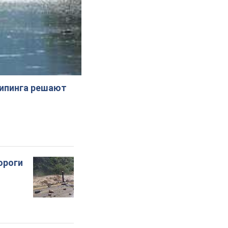
жипинга решают
ороги