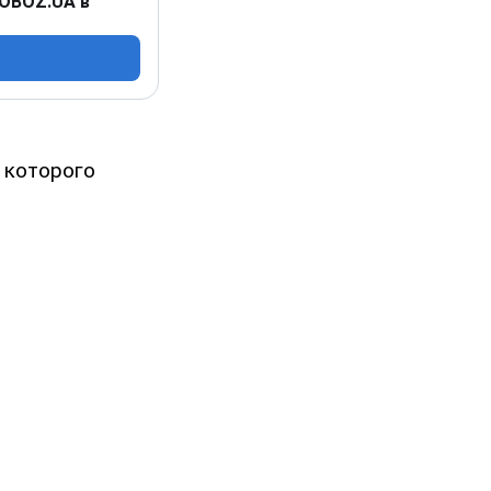
 OBOZ.UA в
 которого