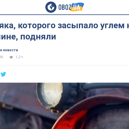
яка, которого засыпало углем 
чине, подняли
е новости
06
1,2 т.