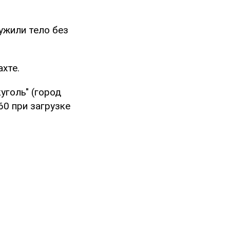
ужили тело без
хте.
уголь" (город
60 при загрузке