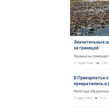
Значительные ш
за границей
Украине не помешает
11 годин тому
1,6 т.
В Прикарпатье 
превратились в 
Непогода обрушилась
7 годин тому
15,0 т.