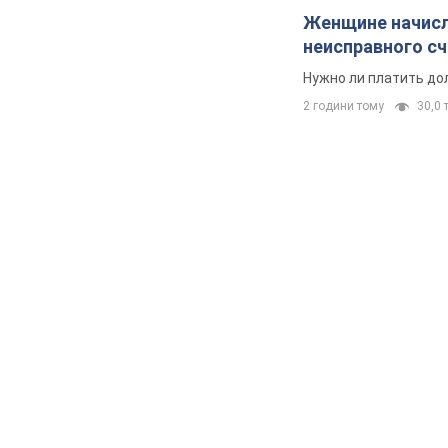
Женщине начисли
неисправного с
Нужно ли платить до
2 години тому
30,0 т