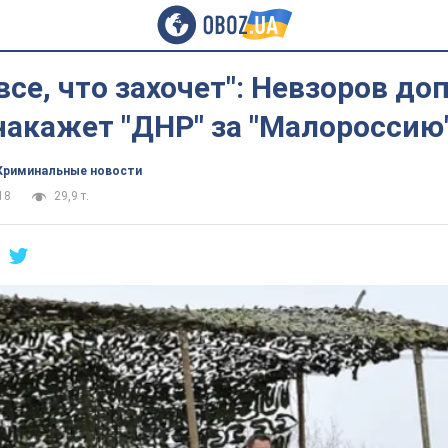
все, что захочет": Невзоров до
накажет "ДНР" за "Малороссию
Криминальные новости
18
29,9 т.