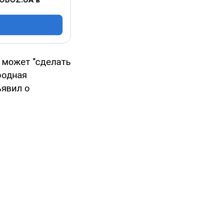
 может "сделать
родная
ъявил о