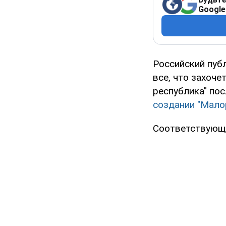
Google
Российский пуб
все, что захоче
республика" пос
создании "Мало
Соответствующе