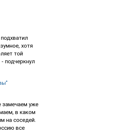
в подхватил
зумное, хотя
ляет той
 - подчеркнул
вы"
е замечаем уже
маем, в каком
м на соседей.
оссию все