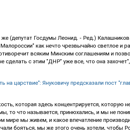
 же (депутат Госдумы Леонид. - Ред.) Калашнико
"Малороссии" как нечто чрезвычайно светлое и ра
отиворечит всяким Минским соглашениям и позво
е сделать с этим "ДНР" уже все, что она захочет",
ть на царствие": Януковичу предсказали пост "гла
кость, которая здесь концентрируется, которую н
мы, то что называется, принюхались, и мы не пони
м мире мы живем, и какое впечатление производи
чали бояться, мы же этого очень хотели, чтобы Р