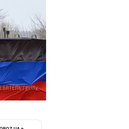
 OBOZ.UA в