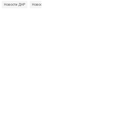
Новости ДНР
Новости Донбасса
Малороссия
Александр Невзоро