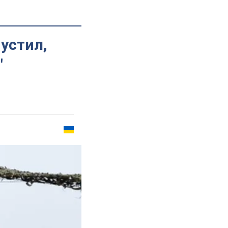
пустил,
"