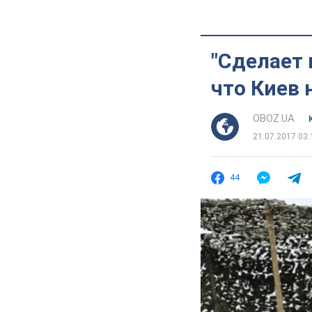
"Сделает 
что Киев 
OBOZ.UA
21.07.2017 03:
44