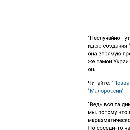
"Неслучайно тут
идею создания 
она впрямую пр
же самой Украин
он.
Читайте:
"Позва
"Малороссии"
"Ведь вся та ди
мы, потому что 
маразматическо
Но соседи-то на