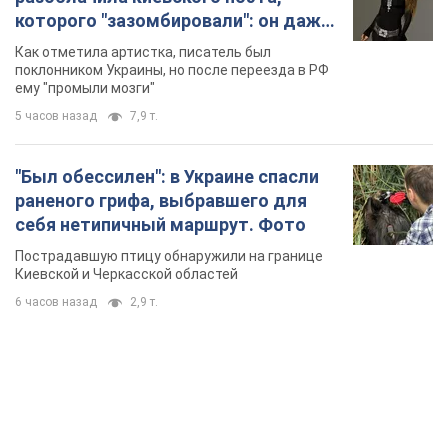
которого "зазомбировали": он даже
русского не знал, а теперь хочет
Как отметила артистка, писатель был
геноцида украинцев
поклонником Украины, но после переезда в РФ
ему "промыли мозги"
5 часов назад
7,9 т.
"Был обессилен": в Украине спасли
раненого грифа, выбравшего для
себя нетипичный маршрут. Фото
Пострадавшую птицу обнаружили на границе
Киевской и Черкасской областей
6 часов назад
2,9 т.