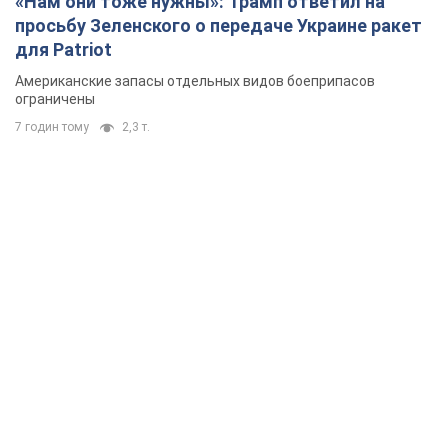
«Нам они тоже нужны»: Трамп ответил на
просьбу Зеленского о передаче Украине ракет
для Patriot
Американские запасы отдельных видов боеприпасов
ограничены
7 годин тому
2,3 т.