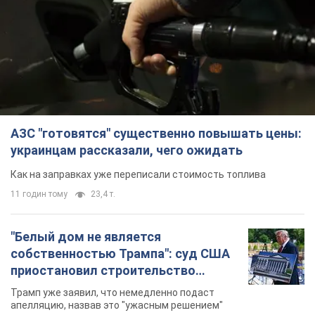
АЗС "готовятся" существенно повышать цены:
украинцам рассказали, чего ожидать
Как на заправках уже переписали стоимость топлива
11 годин тому
23,4 т.
"Белый дом не является
собственностью Трампа": суд США
приостановил строительство
бального зала стоимостью 400 млн
Трамп уже заявил, что немедленно подаст
долларов
апелляцию, назвав это "ужасным решением"