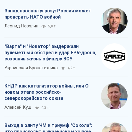
Запад проспал угрозу: Россия может
проверить НАТО войной
Леонид Невзлин
5,0 т.
"Варта" и "Новатор" выдержали
пулеметный обстрел и удар FPV-дрона,
сохранив жизнь офицеру ВСУ
Украинская Бронетехника
4,2 т.
КНДР как катализатор войны, или О
новом этапе российско-
северокорейского союза
Алексей Кущ
4,2 т.
Выход в элиту ЧМ и триумф "Сокола":
что происходит в украинском хоккее