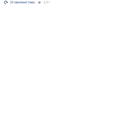
33 хвилини тому
3,9 т.