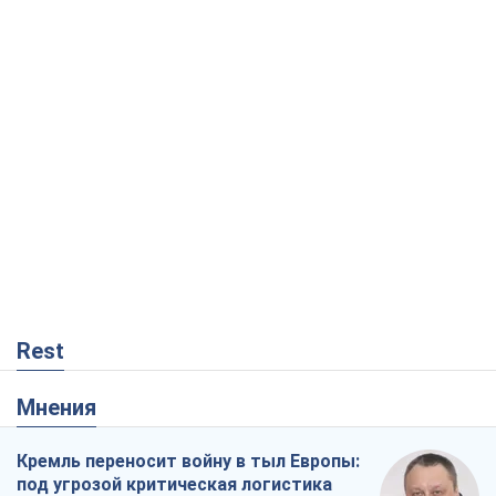
Мнения
Кремль переносит войну в тыл Европы:
под угрозой критическая логистика
Виктор Ягун
8,2 т.
На чьей стороне истории выступает
Дональд Трамп?
Виктор Каспрук
6,9 т.
В Киеве вырубили более 300 крупных
деревьев ради теплотрассы и вопреки
Генплану
Владислав Самойленко
696