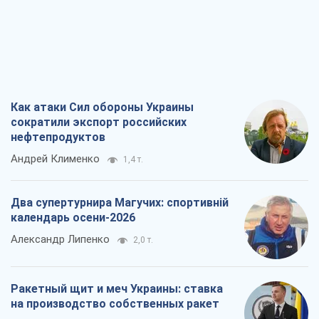
Александр Липенко
2,0 т.
Ракетный щит и меч Украины: ставка
на производство собственных ракет
Кирилл Татаринов
2,1 т.
Посмертная "презумпция виновности":
кто разрешил ТЦК судить погибших
защитников
Марина Ставнійчук
5,0 т.
Все мнения