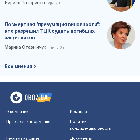
О компании
Команда
Правовая информация
Политика
конфиденциальности
Реклама на сайте
Документы
Редакционная политика
Журналисты OBOZ.UA на месте
событий
OBOZ.UA
Политика
Мир
Расследования
Блоги
Общество
Регионы Украины
Киев
Харьков