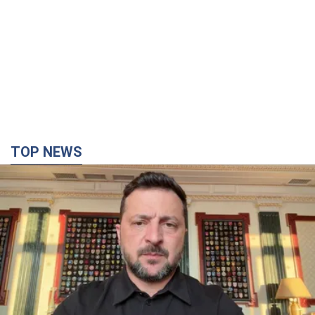
"Защита нашей жизни": Зеленский об
антибаллистической системе FREYJA,
санкциях против России и поддержке аграриев.
Видео
Европейские партнеры присоединяются к совместному
проекту
2 часа назад
19,7 т.
"Балистика убивает людей": Сикорский призвал
обсудить перехват вражеских ракет над
Украиной
Глава МИД Польши призвал сбивать российские ракеты над
Украиной