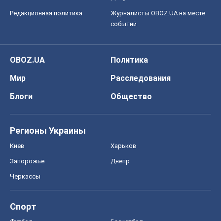
Запорожье
Днепр
Черкассы
Спорт
Футбол
Баскетбол
Хоккей
Бокс
Формула-1
Моя школа
ГДЗ
Учебники
Онлайн уроки
ДПА
ЗНО
НМТ
СНГ решебники
Авто