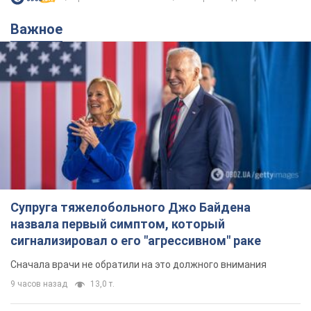
назвала первый симптом, который
сигнализировал о его "агрессивном" раке
Сначала врачи не обратили на это должного внимания
9 часов назад
13,0 т.
Ее убила Россия: умерла 13-летняя
девочка, раненая в результате
российской атаки на Сумскую
область. Фото
В тот день во время российского обстрела
погибли ее брат, отчим и бабушка
10 часов назад
9,8 т.
Почему в СССР врачи носили только
белые халаты
В этом был как практический, так и
символический смысл
9 часов назад
4,6 т.