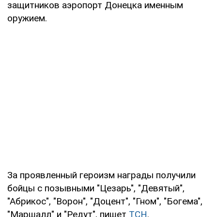
защитников аэропорт Донецка именным
оружием.
За проявленный героизм награды получили
бойцы с позывными "Цезарь", "Девятый",
"Абрикос", "Ворон", "Доцент", "Гном", "Богема",
"Маршалл" и "Редут", пишет
ТСН
.