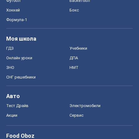
Тест Драйв
Электромобили
Акции
Сервис
Food Oboz
Рецепты
Напитки
Диеты
Экономика
Рынки и компании
Mакроэкономика
MedOboz
Новости медицины
MAMACLUB
Шоу