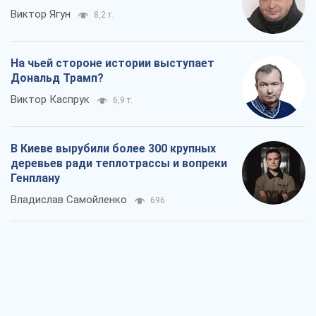
Как атаки Сил обороны Украины
сократили экспорт российских
нефтепродуктов
Андрей Клименко
1,4 т.
Два супертурнира Магучих: спортивній
календарь осени-2026