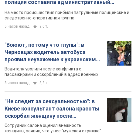
полиция составила административный
протокол. Видео
На место происшествия прибыли патрульные полицейские и
следственно-оперативная группа
5 часов назад
9,0 т.
"Воюют, потому что глупы": в
Черновцах водитель автобуса
проявил неуважение к украинским
военным и поплатился за это.
Водителя уволили после конфликта с
Видео
пассажирами и оскорблений в адрес военных
8 часов назад
8,3 т.
"Не следит за сексуальностью": в
Киеве консультант салона красоты
оскорбил женщину после
химиотерапии, разгорелся скандал.
Сотрудник салона оценил внешность
Фото
женщины, заявив, что у нее "мужская стрижка"