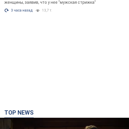
Фото
женщины, заявив, что у нее "мужская стрижка"
3 часа назад
13,7 т.
TOP NEWS