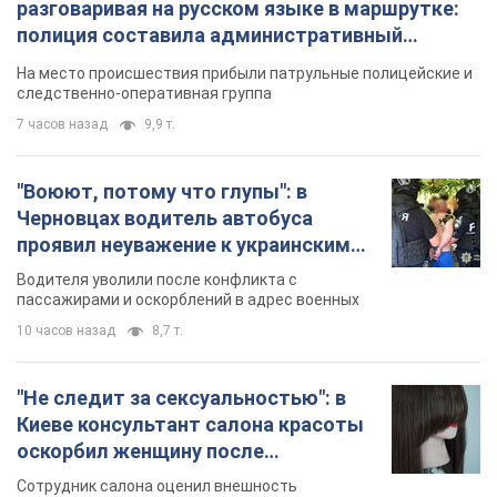
разговаривая на русском языке в маршрутке:
полиция составила административный
протокол. Видео
На место происшествия прибыли патрульные полицейские и
следственно-оперативная группа
7 часов назад
9,9 т.
"Воюют, потому что глупы": в
Черновцах водитель автобуса
проявил неуважение к украинским
военным и поплатился за это.
Водителя уволили после конфликта с
Видео
пассажирами и оскорблений в адрес военных
10 часов назад
8,7 т.
"Не следит за сексуальностью": в
Киеве консультант салона красоты
оскорбил женщину после
химиотерапии, разгорелся скандал.
Сотрудник салона оценил внешность