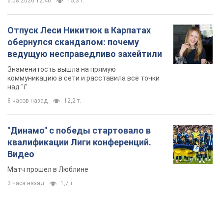
6.08.2026 12:46
15,3 т.
Отпуск Леси Никитюк в Карпатах
обернулся скандалом: почему
ведущую несправедливо захейтили
Знаменитость вышла на прямую
коммуникацию в сети и расставила все точки
над "i"
8 часов назад
12,2 т.
"Динамо" с победы стартовало в
квалификации Лиги конференций.
Видео
Матч прошел в Люблине
3 часа назад
1,7 т.