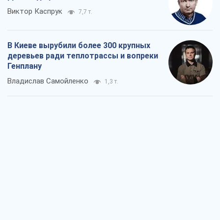
Как атаки Сил обороны Украины
сократили экспорт российских
нефтепродуктов
Андрей Клименко
1,9 т.
Два супертурнира Магучих: спортивній
календарь осени-2026