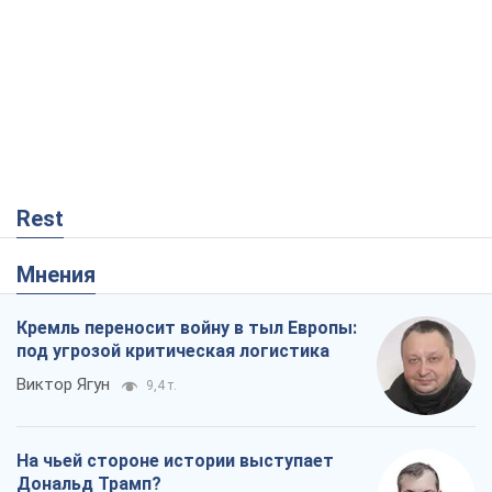
Rest
Мнения
Кремль переносит войну в тыл Европы:
под угрозой критическая логистика
Виктор Ягун
9,4 т.
На чьей стороне истории выступает
Дональд Трамп?
Виктор Каспрук
7,7 т.
В Киеве вырубили более 300 крупных
деревьев ради теплотрассы и вопреки
Генплану
Владислав Самойленко
1,3 т.