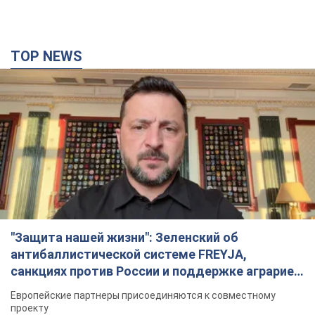
"Защита нашей жизни": Зеленский об
антибаллистической системе FREYJA,
санкциях против России и поддержке аграриев.
Видео
Европейские партнеры присоединяются к совместному
проекту
4 часа назад
50,1 т.
"Балистика убивает людей": Сикорский призвал
обсудить перехват вражеских ракет над
Украиной
Глава МИД Польши призвал сбивать российские ракеты над
Украиной