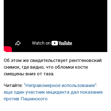
Об этом же свидетельствует рентгеновский
снимок, где видно, что обломки кости
смещены вниз от таза.
Читайте:
"Неправомерное использование":
еще один участник инцидента дал показания
против Пашинского