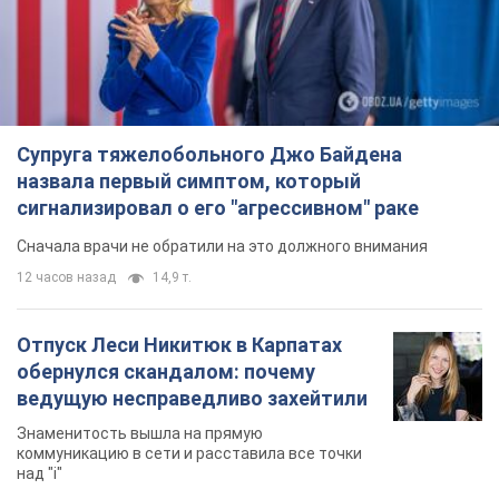
Сначала врачи не обратили на это должного внимания
12 часов назад
14,9 т.
Отпуск Леси Никитюк в Карпатах
обернулся скандалом: почему
ведущую несправедливо захейтили
Знаменитость вышла на прямую
коммуникацию в сети и расставила все точки
над "i"
7 часов назад
11,8 т.
Не только из-за зарплаты: почему
украинцы не спешат соглашаться на
вакансии
Чего больше всего не хватает на рынке труда
9 часов назад
3,1 т.