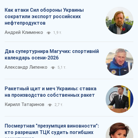
Александр Липенко
5,1 т.
Ракетный щит и меч Украины: ставка
на производство собственных ракет
Кирилл Татаринов
2,7 т.
Посмертная "презумпция виновности":
кто разрешил ТЦК судить погибших
защитников
Марина Ставнійчук
6,1 т.
Все мнения