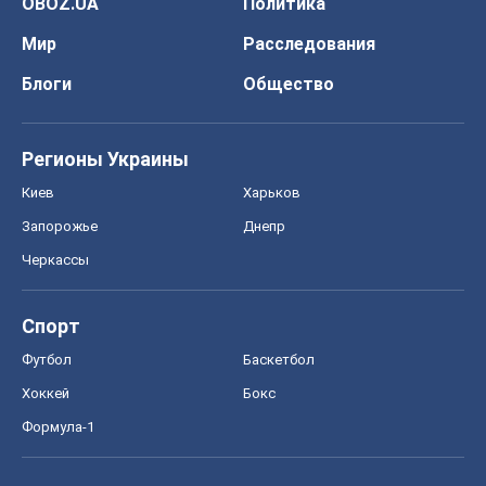
Запорожье
Днепр
Черкассы
Спорт
Футбол
Баскетбол
Хоккей
Бокс
Формула-1
Моя школа
ГДЗ
Учебники
Онлайн уроки
ДПА
ЗНО
НМТ
СНГ решебники
Авто