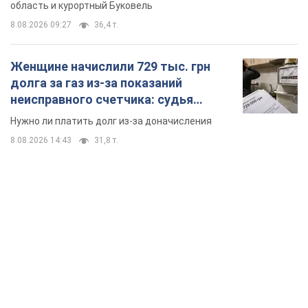
область и курортный Буковель
8.08.2026 09:27
36,4 т.
Женщине начислили 729 тыс. грн
долга за газ из-за показаний
неисправного счетчика: судья
вынес неожиданное решение
Нужно ли платить долг из-за доначисления
8.08.2026 14:43
31,8 т.