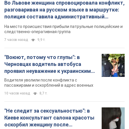
Во Львове женщина спровоцировала конфликт,
разговаривая на русском языке в маршрутке:
полиция составила административный
протокол. Видео
На место происшествия прибыли патрульные полицейские и
следственно-оперативная группа
7 часов назад
9,9 т.
"Воюют, потому что глупы": в
Черновцах водитель автобуса
проявил неуважение к украинским
военным и поплатился за это.
Водителя уволили после конфликта с
Видео
пассажирами и оскорблений в адрес военных
10 часов назад
8,7 т.
"Не следит за сексуальностью": в
Киеве консультант салона красоты
оскорбил женщину после