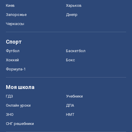
Киев
Харьков
Запорожье
Днепр
Черкассы
Спорт
Футбол
Баскетбол
Хоккей
Бокс
Формула-1
Моя школа
ГДЗ
Учебники
Онлайн уроки
ДПА
ЗНО
НМТ
СНГ решебники