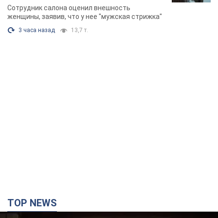
химиотерапии, разгорелся скандал.
Сотрудник салона оценил внешность
Фото
женщины, заявив, что у нее "мужская стрижка"
3 часа назад
13,7 т.
TOP NEWS