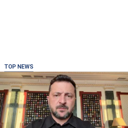
"Защита нашей жизни": Зеленский об
антибаллистической системе FREYJA,
санкциях против России и поддержке аграриев.
Видео
Европейские партнеры присоединяются к совместному
проекту
час назад
13,2 т.
"Балистика убивает людей": Сикорский призвал
обсудить перехват вражеских ракет над