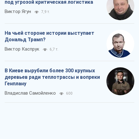
Генплану
Владислав Самойленко
600
Как атаки Сил обороны Украины
сократили экспорт российских
нефтепродуктов
Андрей Клименко
1,2 т.