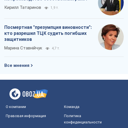
О компании
Команда
Правовая информация
Политика
конфиденциальности
Реклама на сайте
Документы
Редакционная политика
Журналисты OBOZ.UA на месте
событий
OBOZ.UA
Политика
Мир
Расследования
Блоги
Общество