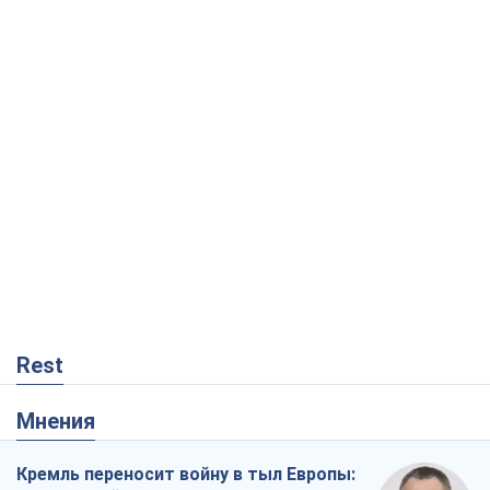
Rest
Мнения
Кремль переносит войну в тыл Европы:
под угрозой критическая логистика
Виктор Ягун
7,9 т.
На чьей стороне истории выступает
Дональд Трамп?
Виктор Каспрук
6,7 т.
В Киеве вырубили более 300 крупных
деревьев ради теплотрассы и вопреки