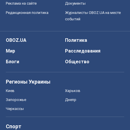
Регионы Украины
Киев
Харьков
Запорожье
Днепр
Черкассы
Спорт
Футбол
Баскетбол
Хоккей
Бокс
Формула-1
Моя школа
ГДЗ
Учебники
Онлайн уроки
ДПА
ЗНО
НМТ