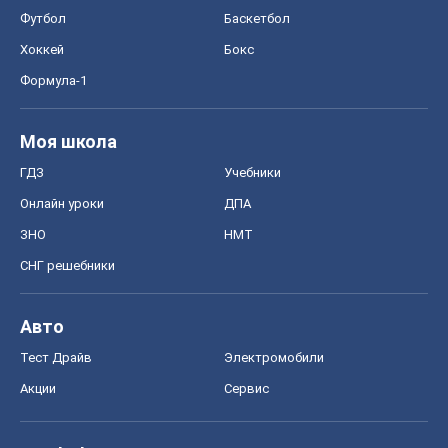
СНГ решебники
Авто
Тест Драйв
Электромобили
Акции
Сервис
Food Oboz
Рецепты
Напитки
Диеты
Экономика
Рынки и компании
Mакроэкономика
MedOboz
Новости медицины
MAMACLUB