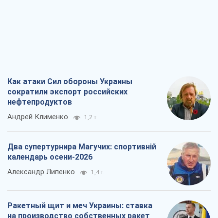
Два супертурнира Магучих: спортивній
календарь осени-2026
Александр Липенко
1,4 т.
Ракетный щит и меч Украины: ставка
на производство собственных ракет
Кирилл Татаринов
1,9 т.
Посмертная "презумпция виновности":
кто разрешил ТЦК судить погибших
защитников
Марина Ставнійчук
4,7 т.
Все мнения