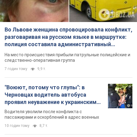
Во Львове женщина спровоцировала конфликт,
разговаривая на русском языке в маршрутке:
полиция составила административный
протокол. Видео
На место происшествия прибыли патрульные полицейские и
следственно-оперативная группа
7 годин тому
9,9 т.
"Воюют, потому что глупы": в
Черновцах водитель автобуса
проявил неуважение к украинским
военным и поплатился за это.
Водителя уволили после конфликта с
Видео
пассажирами и оскорблений в адрес военных
10 годин тому
8,7 т.