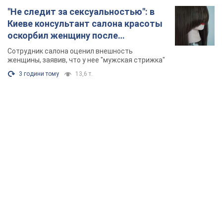
"Не следит за сексуальностью": в
Киеве консультант салона красоты
оскорбил женщину после
химиотерапии, разгорелся скандал.
Сотрудник салона оценил внешность
Фото
женщины, заявив, что у нее "мужская стрижка"
3 години тому
13,6 т.