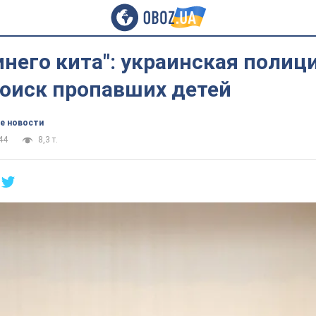
инего кита": украинская полиц
поиск пропавших детей
е новости
44
8,3 т.