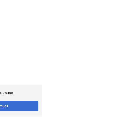
m-канал
ться