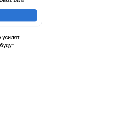
 OBOZ.UA в
е усилят
 будут