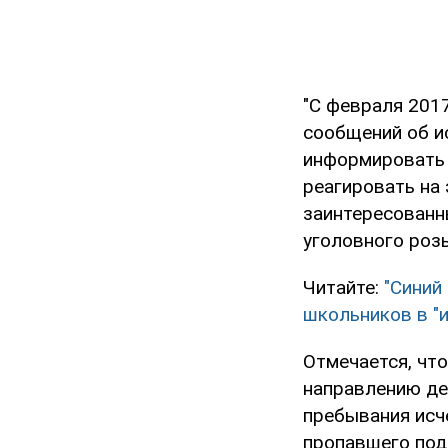
"С февраля 2017
сообщений об и
информировать 
реагировать на 
заинтересованн
уголовного розы
Читайте:
"Синий
школьников в "и
Отмечается, чт
направлению де
пребывания исч
пропавшего подр