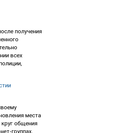
после получения
ленного
тельно
нии всех
полиции,
стии
своему
новления места
 круг общения
нет-группах,