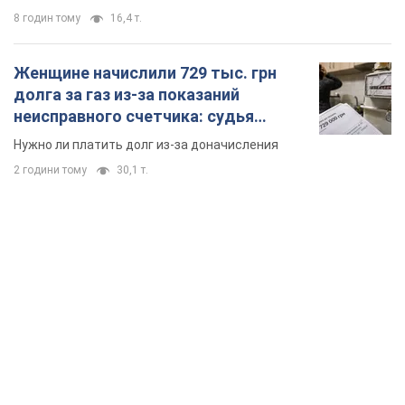
8 годин тому
16,4 т.
Женщине начислили 729 тыс. грн
долга за газ из-за показаний
неисправного счетчика: судья
вынес неожиданное решение
Нужно ли платить долг из-за доначисления
2 години тому
30,1 т.