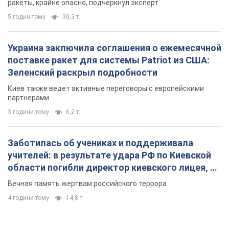
ракеты, крайне опасно, подчеркнул эксперт
5 годин тому
30,3 т.
Украина заключила соглашения о ежемесячной
поставке ракет для системы Patriot из США:
Зеленский раскрыл подробности
Киев также ведет активные переговоры с европейскими
партнерами
3 години тому
6,2 т.
Заботилась об учениках и поддерживала
учителей: в результате удара РФ по Киевской
области погибли директор киевского лицея, её
муж и внук
Вечная память жертвам российского террора
4 години тому
14,8 т.