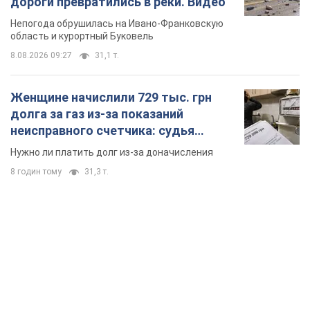
дороги превратились в реки. Видео
Непогода обрушилась на Ивано-Франковскую
область и курортный Буковель
8.08.2026 09:27
31,1 т.
Женщине начислили 729 тыс. грн
долга за газ из-за показаний
неисправного счетчика: судья
вынес неожиданное решение
Нужно ли платить долг из-за доначисления
8 годин тому
31,3 т.