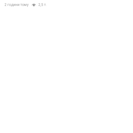
2 години тому
2,5 т.