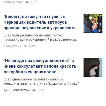
4 години тому
8,0 т.
"Воюют, потому что глупы": в
Черновцах водитель автобуса
проявил неуважение к украинским
военным и поплатился за это.
Водителя уволили после конфликта с
Видео
пассажирами и оскорблений в адрес военных
7 годин тому
7,9 т.
"Не следит за сексуальностью": в
Киеве консультант салона красоты
оскорбил женщину после
химиотерапии, разгорелся скандал.
Сотрудник салона оценил внешность
Фото
женщины, заявив, что у нее "мужская стрижка"
18 хвилин тому
7,7 т.