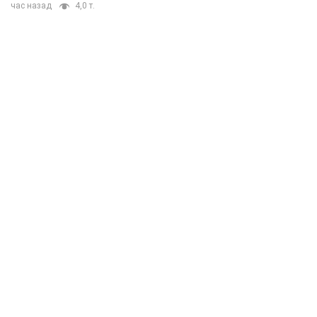
час назад
4,0 т.