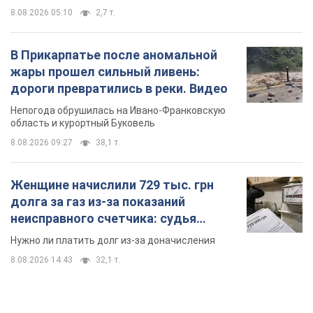
8.08.2026 05:10
2,7 т.
В Прикарпатье после аномальной
жары прошел сильный ливень:
дороги превратились в реки. Видео
Непогода обрушилась на Ивано-Франковскую
область и курортный Буковель
8.08.2026 09:27
38,1 т.
Женщине начислили 729 тыс. грн
долга за газ из-за показаний
неисправного счетчика: судья
вынес неожиданное решение
Нужно ли платить долг из-за доначисления
8.08.2026 14:43
32,1 т.