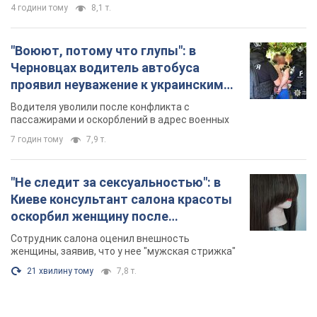
4 години тому
8,1 т.
"Воюют, потому что глупы": в
Черновцах водитель автобуса
проявил неуважение к украинским
военным и поплатился за это.
Водителя уволили после конфликта с
Видео
пассажирами и оскорблений в адрес военных
7 годин тому
7,9 т.
"Не следит за сексуальностью": в
Киеве консультант салона красоты
оскорбил женщину после
химиотерапии, разгорелся скандал.
Сотрудник салона оценил внешность
Фото
женщины, заявив, что у нее "мужская стрижка"
21 хвилину тому
7,8 т.