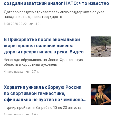
создали азиатский аналог НАТО: что известно
Договор предусматривает взаимную поддержку в случае
нападения на одно из государств
8.08.2026 00:22
4,3 т.
В Прикарпатье после аномальной
жары прошел сильный ливень:
дороги превратились в реки. Видео
Непогода обрушилась на Ивано-Франковскую
область и курортный Буковель
4 часа назад
6,7 т.
Хорватия унизила сборную России
по спортивной гимнастике,
официально не пустив на чемпионат
Европы основных спортсменов
Турнир пройдет в Загребе с 13 по 23 августа
3 часа назад
5,9 т.