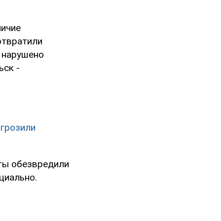
личие
отвратили
ы нарушено
ск -
игрозили
сты обезвредили
циально.