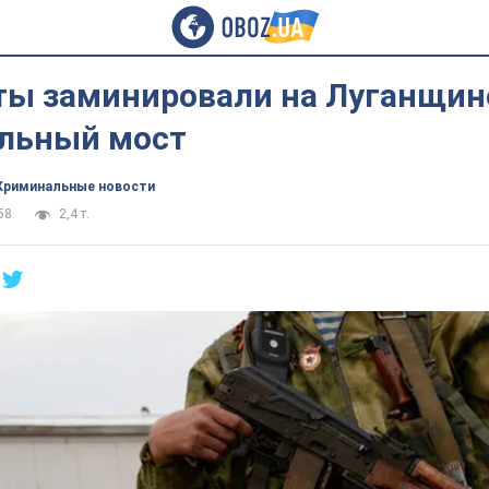
ты заминировали на Луганщин
льный мост
Криминальные новости
58
2,4 т.