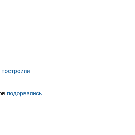
 построили
ков
подорвались