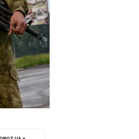
 OBOZ.UA в