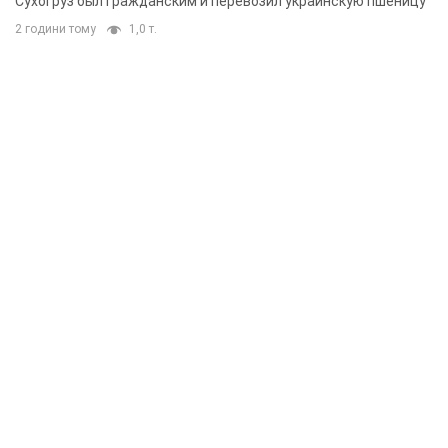
Сухогруз был гражданским и перевозил украинскую пшеницу
2 години тому
1,0 т.