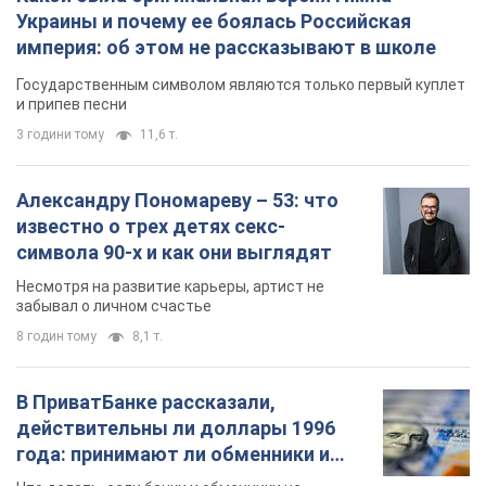
Украины и почему ее боялась Российская
империя: об этом не рассказывают в школе
Государственным символом являются только первый куплет
и припев песни
3 години тому
11,6 т.
Александру Пономареву – 53: что
известно о трех детях секс-
символа 90-х и как они выглядят
Несмотря на развитие карьеры, артист не
забывал о личном счастье
8 годин тому
8,1 т.
В ПриватБанке рассказали,
действительны ли доллары 1996
года: принимают ли обменники и
банки такие купюры