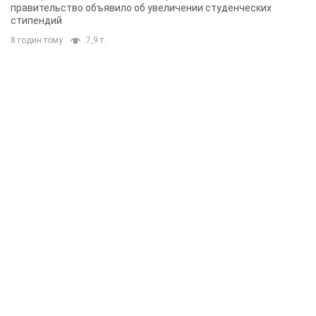
правительство объявило об увеличении студенческих
стипендий
8 годин тому
7,9 т.