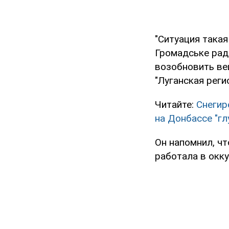
"Ситуация такая
Громадське рад
возобновить ве
"Луганская рег
Читайте:
Снегир
на Донбассе "г
Он напомнил, ч
работала в окк