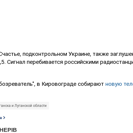
 Счастье, подконтрольном Украине, также заглуше
,5. Сигнал перебивается российскими радиостанц
бозреватель", в Кировограде собирают
новую те
ганска и Луганской области
а