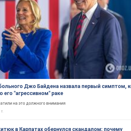
больного Джо Байдена назвала первый симптом, 
о его "агрессивном" раке
ратили на это должного внимания
 т.
китюк в Карпатах обернулся скандалом: почему