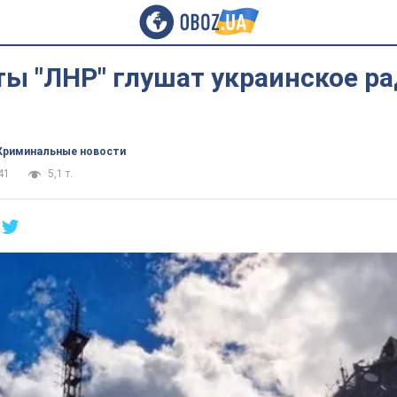
ы "ЛНР" глушат украинское ра
Криминальные новости
41
5,1 т.