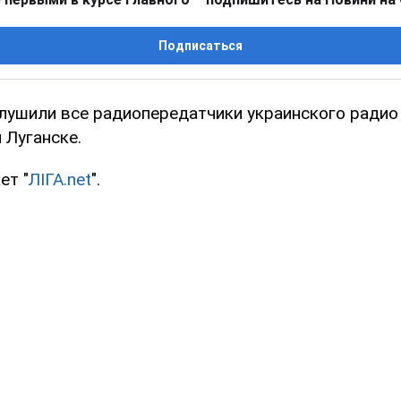
Подписаться
лушили все радиопередатчики украинского радио
 Луганске.
ет "
ЛІГА.net
".