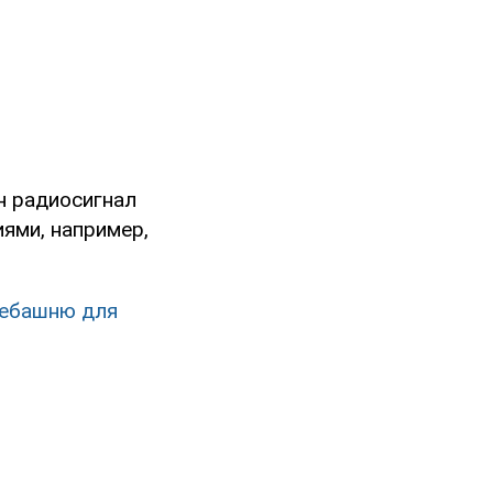
н радиосигнал
иями, например,
лебашню для