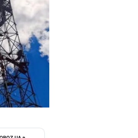
 OBOZ.UA в