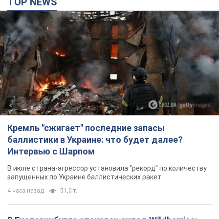
TOP NEWS
Кремль "сжигает" последние запасы
баллистики в Украине: что будет далее?
Интервью с Шарпом
В июле страна-агрессор установила "рекорд" по количеству
запущенных по Украине баллистических ракет
4 часа назад
51,0 т.