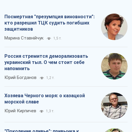
Посмертная "презумпция виновности":
кто разрешил ТЦК судить погибших
защитников
Марина Ставнійчук
1,5 т.
Россия стремится деморализовать
украинский тыл. О чем стоит себе
напомнить
Юрий Богданов
1,2 т.
Хозяева Черного моря: о казацкой
морской славе
Юрий Кирпичев
1,3 т.
"Поколение оливье": привычка к