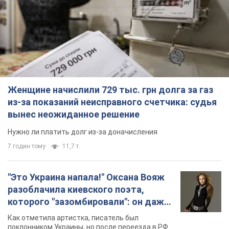
Женщине начислили 729 тыс. грн долга за газ
из-за показаний неисправного счетчика: судья
вынес неожиданное решение
Нужно ли платить долг из-за доначисления
7 годин тому
11,7 т.
"Это Украина напала!" Оксана Вояж
разоблачила киевского поэта,
которого "зазомбировали": он даже
русского не знал, а теперь хочет
Как отметила артистка, писатель был
геноцида украинцев
поклонником Украины, но после переезда в РФ