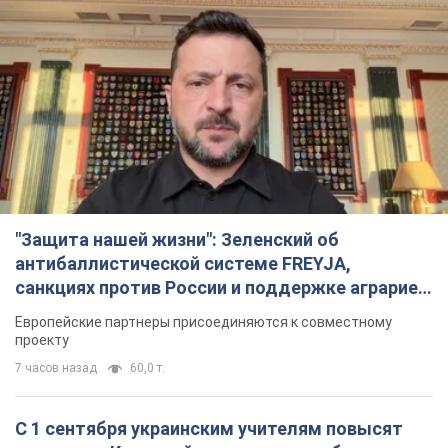
"Защита нашей жизни": Зеленский об
антибаллистической системе FREYJA,
санкциях против России и поддержке аграриев.
Видео
Европейские партнеры присоединяются к совместному
проекту
7 часов назад
60,0 т.
С 1 сентября украинским учителям повысят
зарплаты: Корецкий раскрыл подробности
Одновременно с повышением зарплат педагогам
правительство объявило об увеличении студенческих
стипендий
2 часа назад
1,9 т.
«Нам они тоже нужны»: Трамп ответил на
просьбу Зеленского о передаче Украине ракет