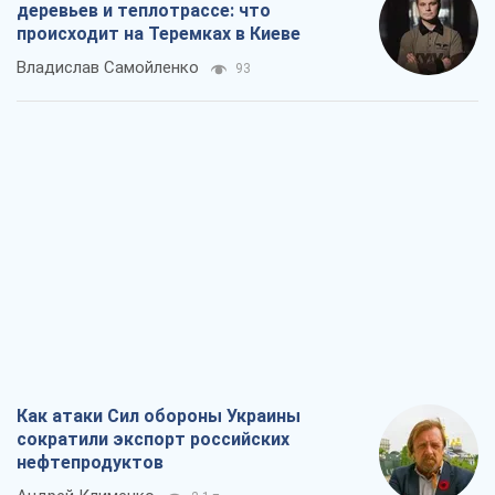
Как атаки Сил обороны Украины
сократили экспорт российских
нефтепродуктов
Андрей Клименко
2,1 т.
Два супертурнира Магучих: спортивній
календарь осени-2026
Александр Липенко
6,0 т.
Ракетный щит и меч Украины: ставка