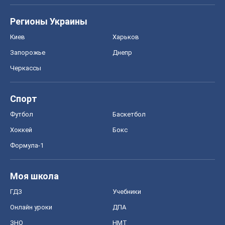
Футбол
Баскетбол
Хоккей
Бокс
Формула-1
Моя школа
ГДЗ
Учебники
Онлайн уроки
ДПА
ЗНО
НМТ
СНГ решебники
Авто
Тест Драйв
Электромобили
Акции
Сервис