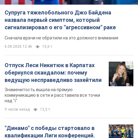
Отпуск Леси Никитюк в Карпатах
обернулся скандалом: почему
ведущую несправедливо захейтили
Знаменитость вышла на прямую
коммуникацию в сети и расставила все точки
над "i"
9 часов назад
12,5 т.
"Динамо" с победы стартовало в
квалификации Лиги конференций.
Видео
Матч прошел в Люблине
5 часов назад
1,8 т.