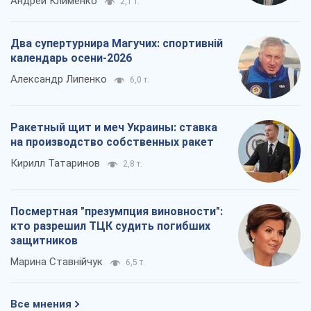
на производство собственных ракет
Кирилл Татаринов
2,8 т.
Посмертная "презумпция виновности":
кто разрешил ТЦК судить погибших
защитников
Марина Ставнійчук
6,5 т.
Все мнения
О компании
Команда
Правовая информация
Политика
конфиденциальности