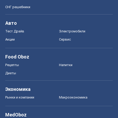
Food Oboz
Рецепты
Напитки
Диеты
Экономика
Рынки и компании
Mакроэкономика
MedOboz
Новости медицины
MAMACLUB
Шоу
Афиша
Сплетни
Красота
Мода
Женский Журнал