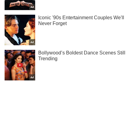
Подпишись на наш Telegram . Присылаем лишь "горящие"
новости!
Подписаться
Подписаться
Криминальные новости
Львовский супермаркет с...