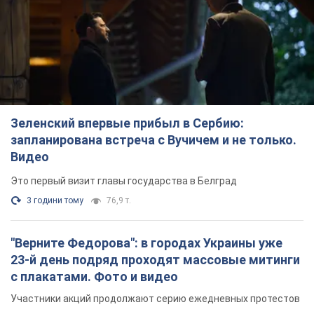
3 години тому
76,9 т.
"Верните Федорова": в городах Украины уже
23-й день подряд проходят массовые митинги
с плакатами. Фото и видео
Участники акций продолжают серию ежедневных протестов
3 години тому
2,2 т.
Сенат США одобрил законопроект Грэма о
санкциях против России: что дальше
Документ предусматривает новые экономические
ограничения
3 години тому
4,6 т.