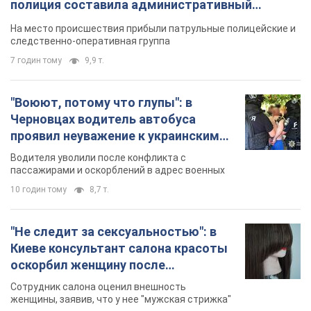
"Не следит за сексуальностью": в
Киеве консультант салона красоты
оскорбил женщину после
химиотерапии, разгорелся скандал.
Сотрудник салона оценил внешность
Фото
женщины, заявив, что у нее "мужская стрижка"
3 години тому
13,6 т.