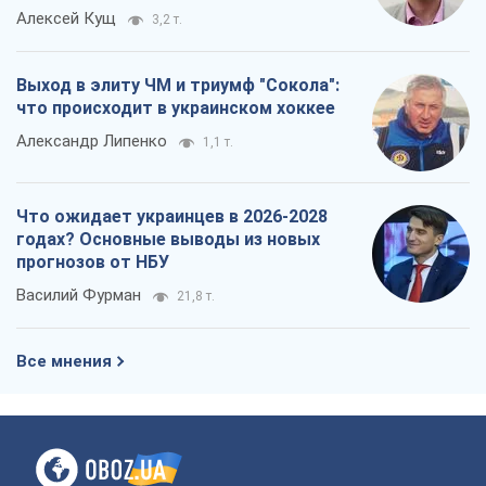
Все мнения
О компании
Команда
Правовая информация
Политика
конфиденциальности
Реклама на сайте
Документы
Редакционная политика
Журналисты OBOZ.UA на месте
событий
OBOZ.UA
Политика
Мир
Расследования