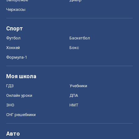
Онлайн уроки
ДПА
ЗНО
НМТ
СНГ решебники
Авто
Тест Драйв
Электромобили
Акции
Сервис
Food Oboz
Рецепты
Напитки
Диеты
Экономика
Рынки и компании
Mакроэкономика