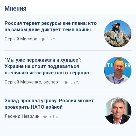
Запад проспал угрозу: Россия может
проверить НАТО войной
Леонид Невзлин
3,1 т.
"Варта" и "Новатор" выдержали
пулеметный обстрел и удар FPV-дрона,