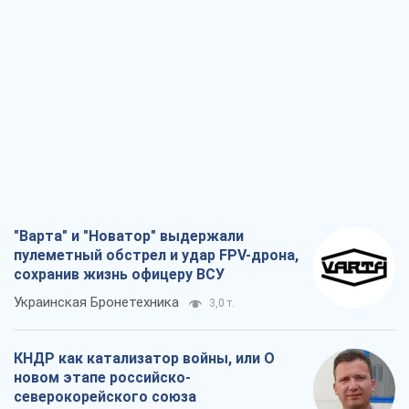
сохранив жизнь офицеру ВСУ
Украинская Бронетехника
3,0 т.
КНДР как катализатор войны, или О
новом этапе российско-
северокорейского союза
Алексей Кущ
3,2 т.
Выход в элиту ЧМ и триумф "Сокола":
что происходит в украинском хоккее
Александр Липенко
1,1 т.
Что ожидает украинцев в 2026-2028
годах? Основные выводы из новых
прогнозов от НБУ
Василий Фурман
21,8 т.