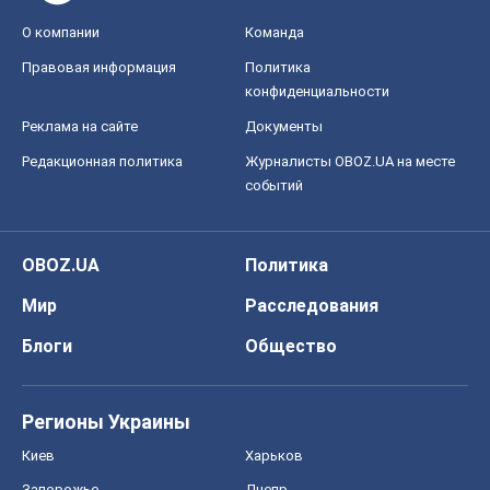
Блоги
Общество
Регионы Украины
Киев
Харьков
Запорожье
Днепр
Черкассы
Спорт
Футбол
Баскетбол
Хоккей
Бокс
Формула-1
Моя школа
ГДЗ
Учебники