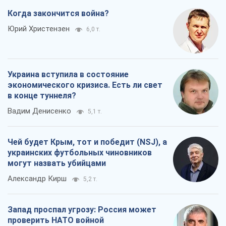
Чей будет Крым, тот и победит (NSJ), а
украинских футбольных чиновников
могут назвать убийцами
Александр Кирш
5,2 т.
Запад проспал угрозу: Россия может
проверить НАТО войной
Леонид Невзлин
7,3 т.
Все мнения
О компании
Команда