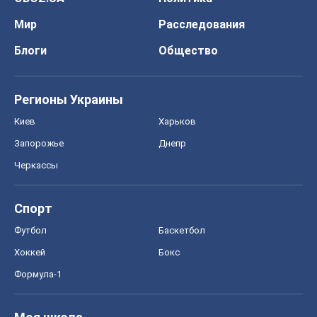
Спорт
Футбол
Баскетбол
Хоккей
Бокс
Формула-1
Моя школа
ГДЗ
Учебники
Онлайн уроки
ДПА
ЗНО
НМТ
СНГ решебники
Авто
Тест Драйв
Электромобили
Акции
Сервис