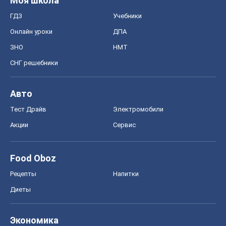
Food Oboz
Рецепты
Напитки
Диеты
Экономика
Рынки и компании
Mакроэкономика
MedOboz
Новости медицины
MAMACLUB
Шоу
Афиша
Сплетни
Красота
Мода