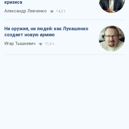
Когда закончится война?
Юрий Христензен
6,0 т.
Украина вступила в состояние
экономического кризиса. Есть ли свет
в конце туннеля?
Вадим Денисенко
5,1 т.