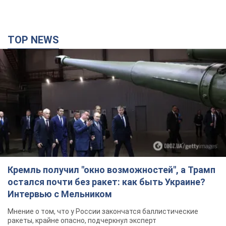
Кремль получил "окно возможностей", а Трамп
остался почти без ракет: как быть Украине?
Интервью с Мельником
Мнение о том, что у России закончатся баллистические
ракеты, крайне опасно, подчеркнул эксперт
8 часов назад
32,4 т.
Украина заключила соглашения о ежемесячной
поставке ракет для системы Patriot из США:
Зеленский раскрыл подробности
Киев также ведет активные переговоры с европейскими
партнерами
6 часов назад
35,6 т.