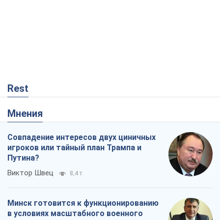
Совпадение интересов двух циничных
игроков или тайный план Трампа и
Путина?
Виктор Швец
8,4 т.
Минск готовится к функционированию
в условиях масштабного военного
кризиса
Александр Левченко
14,2 т.
Ни оружия, ни людей: как Лукашенко
создает новую армию
Игар Тышкевич
11,6 т.