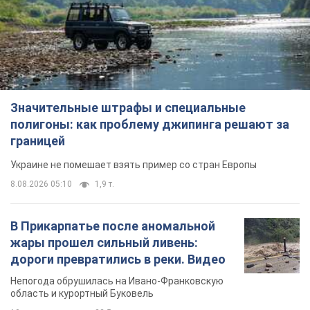
8.08.2026 05:10
1,9 т.
В Прикарпатье после аномальной
жары прошел сильный ливень:
дороги превратились в реки. Видео
Непогода обрушилась на Ивано-Франковскую
область и курортный Буковель
10 часов назад
22,5 т.
Женщине начислили 729 тыс. грн
долга за газ из-за показаний
неисправного счетчика: судья
вынес неожиданное решение
Нужно ли платить долг из-за доначисления
5 часов назад
30,6 т.