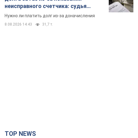
неисправного счетчика: судья
вынес неожиданное решение
Нужно ли платить долг из-за доначисления
8.08.2026 14:43
31,7 т.
TOP NEWS