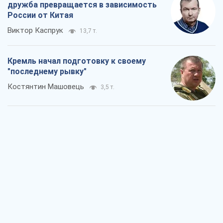
Дух Анкориджа окончательно
испарился
Виктор Андрусив
5,7 т.
Война и медиа: политика перешла в
соцсети, а СМИ играют по правилам