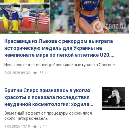
Видео
Наша соотечественница блестяще выступила в Орегоне
9.08.2026 09:32
66,4 т.
Бритни Спирс призналась в уколах
красоты и показала последствия
неудачной косметологии: ходила
так почти месяц
Заметный эффект от процедуры сохранялся
около четырех недель
9.08.2026 13:19
3,4 т.
В 16–17 лет могла целый день не
есть: украинская модель Кристина
Пономар рассказала о страшной
стороне модельной карьеры
Модель рассказала, какие гонорары получают
ее коллеги
9.08.2026 16:25
7,3 т.