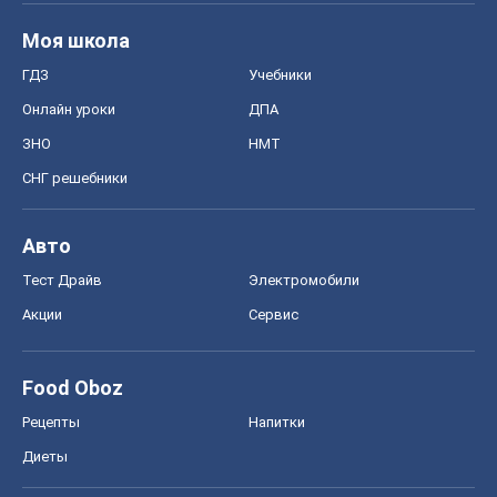
Авто
Тест Драйв
Электромобили
Акции
Сервис
Food Oboz
Рецепты
Напитки
Диеты
Экономика
Рынки и компании
Mакроэкономика
MedOboz
Новости медицины
MAMACLUB