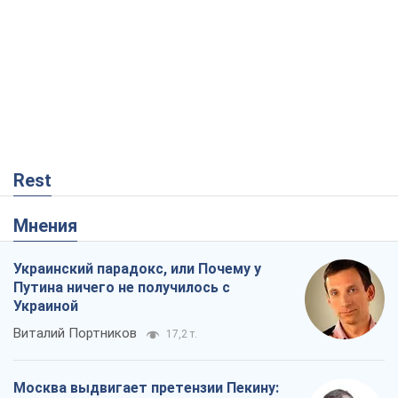
Rest
Мнения
Украинский парадокс, или Почему у
Путина ничего не получилось с
Украиной
Виталий Портников
17,2 т.
Москва выдвигает претензии Пекину:
дружба превращается в зависимость
России от Китая
Виктор Каспрук
13,7 т.
Кремль начал подготовку к своему
"последнему рывку"
Костянтин Машовець
3,5 т.