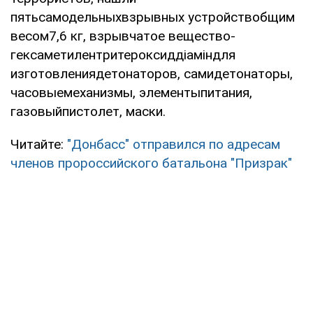
пятьсамодельныхвзрывных устройствобщим
весом7,6 кг, взрывчатое вещество-
гексаметилентритероксиддіаміндля
изготовлениядетонаторов, самидетонаторы,
часовыемеханизмы, элементыпитания,
газовыйпистолет, маски.
Читайте:
"Донбасс" отправился по адресам
членов пророссийского батальона "Призрак"