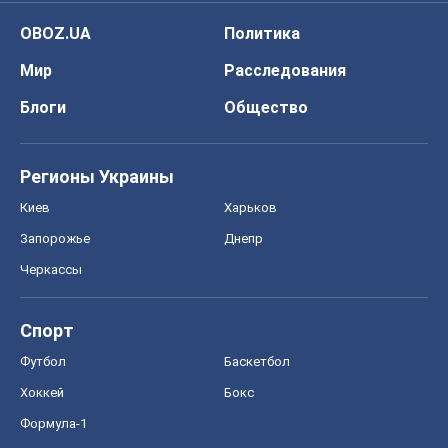
Киев
Харьков
Запорожье
Днепр
Черкассы
Спорт
Футбол
Баскетбол
Хоккей
Бокс
Формула-1
Моя школа
ГДЗ
Учебники
Онлайн уроки
ДПА
ЗНО
НМТ
СНГ решебники