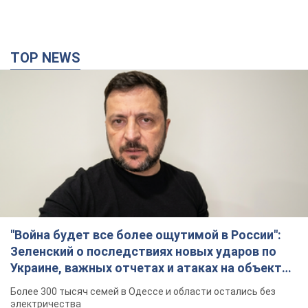
"Война будет все более ощутимой в России":
Зеленский о последствиях новых ударов по
Украине, важных отчетах и атаках на объекты
противника. Видео
Более 300 тысяч семей в Одессе и области остались без
электричества
10 годин тому
125,3 т.
"Очень прискорбно": Сибига раскритиковал
ЮНИСЕФ за заявление о погибших детях в
Украине
Глава МИД подчеркнул, что причиной гибели украинских
детей является война, развязанная РФ