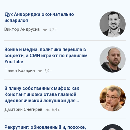
YouTube
Павел Казарин
3,0 т.
В плену собственных мифов: как
Константиновка стала главной
идеологической ловушкой для
российских оккупантов
Дмитрий Снегирев
6,4 т.
Рекрутинг: обновленный и, похоже,
полезный вражеский опыт, или
Диалектика требовательной трусости
Александр Кирш
5,3 т.
Все мнения