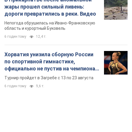
жары прошел сильный ливень:
дороги превратились в реки. Видео
Непогода обрушилась на Ивано-Франковскую
область и курортный Буковель
6 годин тому
12,4 т.
Хорватия унизила сборную России
по спортивной гимнастике,
официально не пустив на чемпионат
Европы основных спортсменов
Турнир пройдет в Загребе с 13 по 23 августа
6 годин тому
9,6 т.