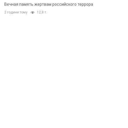
муж и внук
Вечная память жертвам российского террора
2 години тому
12,8 т.