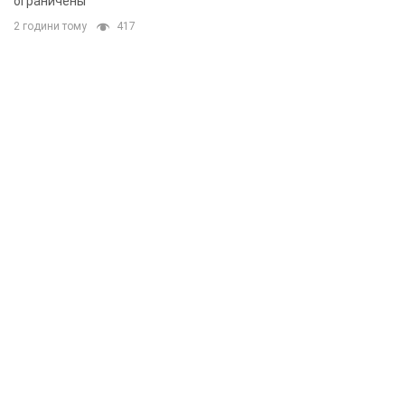
ограничены
2 години тому
417