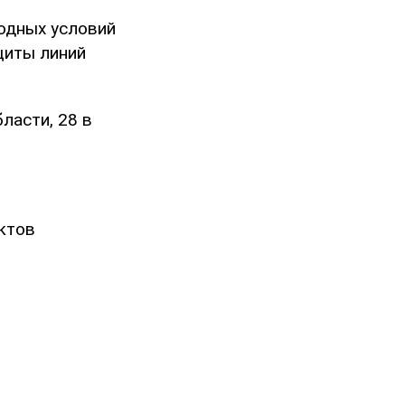
одных условий
щиты линий
ласти, 28 в
ктов