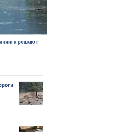
жипинга решают
ороги