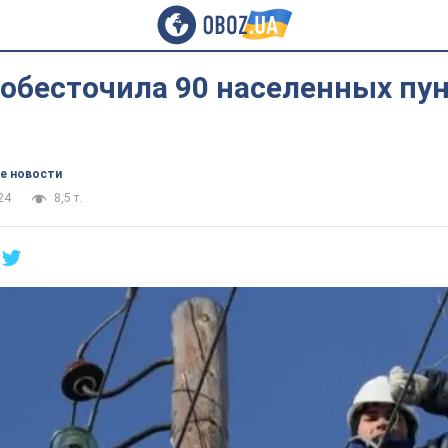
обесточила 90 населенных пун
е новости
24
8,5 т.