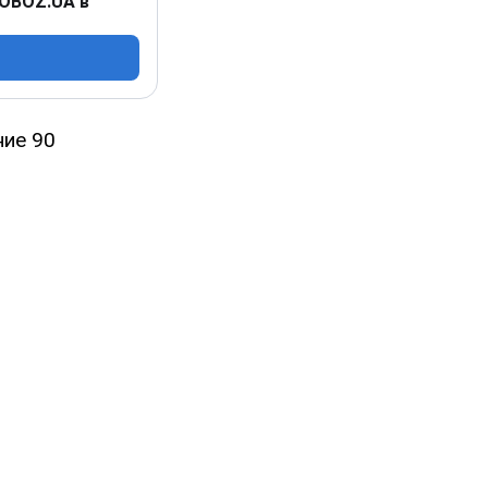
 OBOZ.UA в
ние 90