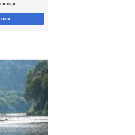
m-канал
ться