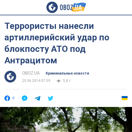
Террористы нанесли
артиллерийский удар по
блокпосту АТО под
Антрацитом
OBOZ.UA
Криминальные новости
25.06.2014 07:59
5,8 т.
0