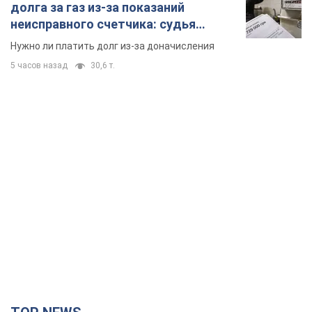
долга за газ из-за показаний
неисправного счетчика: судья
вынес неожиданное решение
Нужно ли платить долг из-за доначисления
5 часов назад
30,6 т.