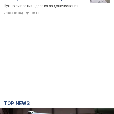
вынес неожиданное решение
Нужно ли платить долг из-за доначисления
2 часа назад
30,1 т.
TOP NEWS